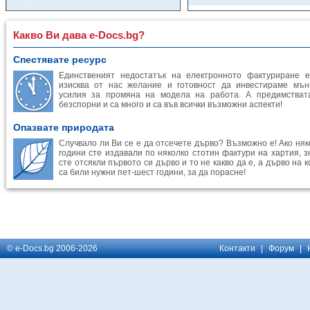
Какво Ви дава e-Docs.bg?
Спестявате ресурс
Единственият недостатък на електронното фактуриране е
изисква от нас желание и готовност да инвестираме мън
усилия за промяна на модела на работа. А предимстват
безспорни и са много и са във всички възможни аспекти!
Опазвате природата
Случвало ли Ви се е да отсечете дърво? Възможно е! Ако няк
години сте издавали по няколко стотин фактури на хартия, з
сте отсякли първото си дърво и то не какво да е, а дърво на 
са били нужни пет-шест години, за да порасне!
© e-Docs.bg 2006-2026
Контакти
|
Форум
|