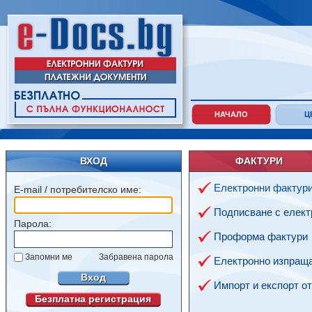
НАЧАЛО
Ц
ВХОД
ФАКТУРИ
Електронни фактур
E-mail / потребителско име:
Подписване с елект
Парола:
Проформа фактури
Запомни ме
Забравена парола
Електронно изпраща
Вход
Импорт и експорт о
Безплатна регистрация