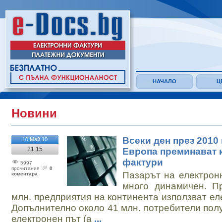
НАЧАЛО
Ц
Новини
Всеки ден през 2010
10 Май 10
21:15
Европа преминават 
фактури
5997
прочитания
0
Пазарът на електрон
коментарa
много динамичен. Пр
млн. предприятия на континента използват е
Допълнително около 41 млн. потребители пол
електронен път (а
...