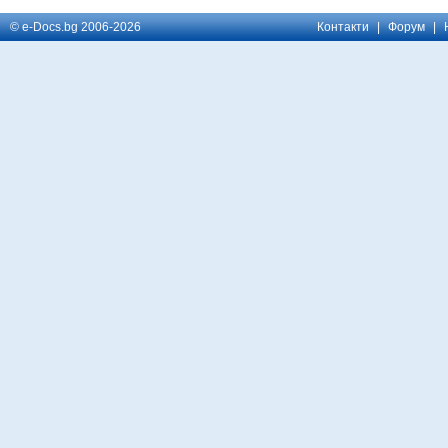
© e-Docs.bg 2006-2026
Контакти
|
Форум
|