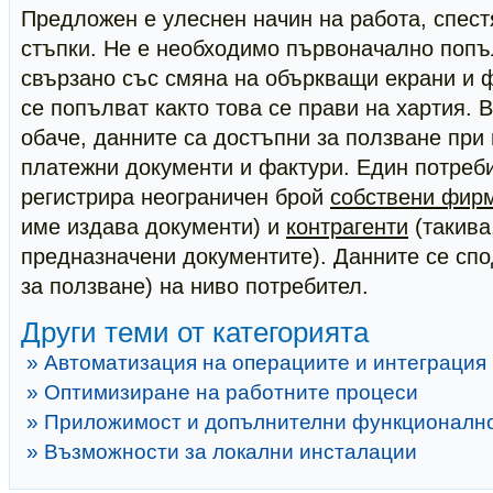
Предложен е улеснен начин на работа, спес
стъпки. Не е необходимо първоначално попъ
свързано със смяна на объркващи екрани и 
се попълват както това се прави на хартия.
обаче, данните са достъпни за ползване при
платежни документи и фактури. Един потреб
регистрира неограничен брой
собствени фир
име издава документи) и
контрагенти
(такива,
предназначени документите). Данните се спо
за ползване) на ниво потребител.
Други теми от категорията
» Автоматизация на операциите и интеграция
» Оптимизиране на работните процеси
» Приложимост и допълнителни функционалн
» Възможности за локални инсталации